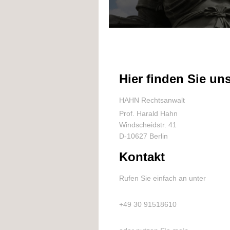
Hier finden Sie un
HAHN Rechtsanwalt
Prof. Harald Hahn
Windscheidstr. 41
D-10627 Berlin
Kontakt
Rufen Sie einfach an unter
+49 30 91518610